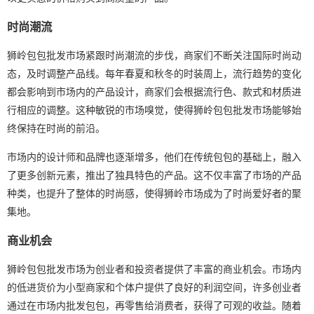
时尚潮流
狮岭包包批发市场紧跟时尚潮流的步伐，商家们不断关注国际时尚动
态，及时调整产品线。每年春夏和秋冬的时装周上，流行趋势的变化
都会影响到市场内的产品设计，商家们会根据流行色、款式和材质进
行相应的调整。这种敏锐的市场嗅觉，使得狮岭包包批发市场能够始
终保持在时尚的前沿。
市场内的设计师和品牌也逐渐增多，他们在传统包包的基础上，融入
了更多创新元素，推出了独具特色的产品。这不仅丰富了市场的产品
种类，也提升了整体的时尚感，使得狮岭市场成为了时尚爱好者的聚
集地。
商业机会
狮岭包包批发市场为创业者和投资者提供了丰富的商业机会。市场内
的低进货价为小型商家和个体户提供了良好的利润空间，许多创业者
通过在市场内批发包包，再零售给消费者，获得了可观的收益。随着