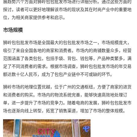
展趋势六个方面对狮岭包包批发市场进行详细分析。通过这些方面的
探讨，读者可以更好地理解该市场的现状及其在时尚产业中的重要地
位，为相关商家提供参考和启示。
市场规模
狮岭包包批发市场是全国最大的包包批发市场之一，市场规模庞大，
吸引了来自全国各地的商家和消费者。市场内的商铺数量众多，经营
范围涵盖了各类包包，包括手袋、背包、钱包等，产品种类繁多，满
足了不同消费者的需求。根据市场调查，狮岭包包批发市场的年交易
额达数十亿人民币，成为了包包产业链中不可或缺的环节。
狮岭市场的地理位置优越，位于广州的交通枢纽，方便了商家的进货
和消费者的购买。市场内的物流系统完善，能够快速高效地处理订
单，进一步提升了市场的竞争力。随着电商的发展，狮岭包包批发市
场也逐渐向线上转型，拓宽了销售渠道，增加了市场的整体规模。