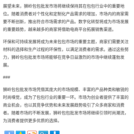
展望未来，狮岭包包批发市场将继续保持其在包包行业中的重要地
位。随着消费者对个性化和定制化产品需求的增加，市场内的商家需
要不断创新，推出符合市场需求的产品。数字化转型将成为市场发展
的重要趋势，越来越多的商家将借助电商平台拓展销售渠道。
环保和可持续发展将成为未来包包市场的重要主题，商家们需要关注
材料的选择和生产过程的环保性，以满足消费者的需求。通过这些努
力，狮岭包包批发市场将能够在竞争日益激烈的市场中继续蓬勃发
展。
###
狮岭包包批发市场凭借其庞大的市场规模、丰富的产品种类和敏锐的
时尚嗅觉，成为了包包行业的重要一环。市场为创业者提供了丰富的
商业机会，也以其竞争优势和未来发展趋势吸引了众多商家和消费
者。随着市场的不断发展，狮岭包包批发市场将继续引领时尚潮流，
为消费者提供更多优质的选择。