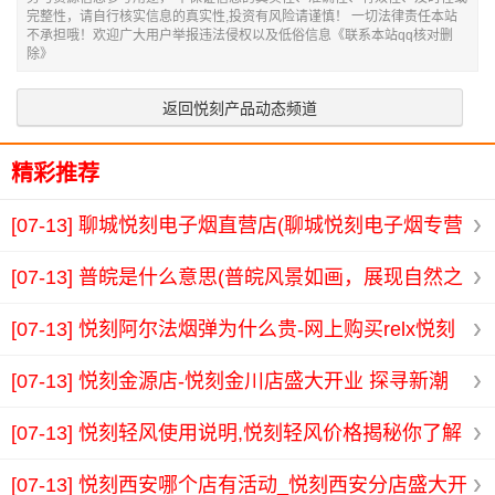
完整性，请自行核实信息的真实性,投资有风险请谨慎！ 一切法律责任本站
不承担哦！欢迎广大用户举报违法侵权以及低俗信息《联系本站qq核对删
除》
返回悦刻产品动态频道
精彩推荐
[07-13]
聊城悦刻电子烟直营店(聊城悦刻电子烟专营
店全新开业 体验时尚健康吸烟生活)
[07-13]
普皖是什么意思(普皖风景如画，展现自然之
美与人文魅力的完美融合)
[07-13]
悦刻阿尔法烟弹为什么贵-网上购买relx悦刻
阿尔法烟弹的最佳选择与优惠攻略
[07-13]
悦刻金源店-悦刻金川店盛大开业 探寻新潮
电子烟体验之旅
[07-13]
悦刻轻风使用说明,悦刻轻风价格揭秘你了解
吗现在购买最划算的时机是什么
[07-13]
悦刻西安哪个店有活动_悦刻西安分店盛大开