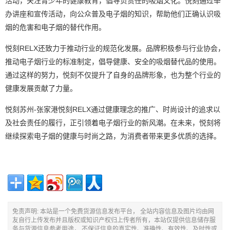
活动，关注青少年的健康教育，倡导负责任的吸烟文化。悦刻通过举
办讲座和宣传活动，向公众普及电子烟的知识，帮助他们正确认识吸
烟的危害和电子烟的替代作用。
悦刻RELX还致力于推动行业的规范化发展。品牌积极参与行业协会，
推动电子烟行业的标准制定，倡导健康、安全的吸烟替代品的使用。
通过这样的努力，悦刻不仅提升了自身的品牌形象，也为整个行业的
健康发展贡献了力量。
悦刻苏州-张家港悦刻RELX通过健康理念的推广、时尚设计的追求以
及社会责任的履行，正引领着电子烟行业的新风潮。在未来，悦刻将
继续探索电子烟的健康与时尚之路，为消费者带来更多优质的选择。
免责声明: 本站是一个免费货源信息发布平台， 全站内容信息及图片均由网
友自行上传发布并且版权或知识产权归上传者所有，本站仅提供信息储存服
务与货源信息参考用途， 不保证信息的真实性、准确性、有效性、及时性或