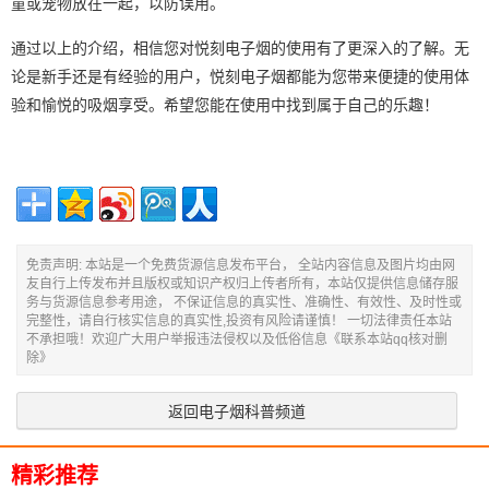
童或宠物放在一起，以防误用。
通过以上的介绍，相信您对悦刻电子烟的使用有了更深入的了解。无
论是新手还是有经验的用户，悦刻电子烟都能为您带来便捷的使用体
验和愉悦的吸烟享受。希望您能在使用中找到属于自己的乐趣！
免责声明: 本站是一个免费货源信息发布平台， 全站内容信息及图片均由网
友自行上传发布并且版权或知识产权归上传者所有，本站仅提供信息储存服
务与货源信息参考用途， 不保证信息的真实性、准确性、有效性、及时性或
完整性，请自行核实信息的真实性,投资有风险请谨慎！ 一切法律责任本站
不承担哦！欢迎广大用户举报违法侵权以及低俗信息《联系本站qq核对删
除》
返回电子烟科普频道
精彩推荐