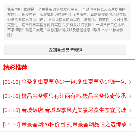
免责声明: 本站是一个免费货源信息发布平台， 全站内容信息及图片均由网
友自行上传发布并且版权或知识产权归上传者所有，本站仅提供信息储存服
务与货源信息参考用途， 不保证信息的真实性、准确性、有效性、及时性或
完整性，请自行核实信息的真实性,投资有风险请谨慎！ 一切法律责任本站
不承担哦！欢迎广大用户举报违法侵权以及低俗信息《联系本站qq核对删
除》
返回香烟品牌频道
精彩推荐
[01-10]
金圣冬虫夏草多少一包,冬虫夏草多少钱一包
最新价格及购买指南详解
[01-10]
极品金圣烟只有江西有吗,极品金圣传奇传承
铸就非凡荣耀之路
[01-10]
春城饭店,春城四季风光美景尽览生态宜居魅
力无限
[01-10]
帝豪香烟26种价目表,帝豪香烟品味之选传承