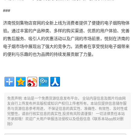
###
济南悦刻集物店官网的全新上线为消费者提供了便捷的电子烟购物体
验。通过丰富的产品种类、多样的购买渠道、优质的用户体验、完善
的售后服务、吸引人的优惠活动以及广阔的市场前景，悦刻在济南的
电子烟市场中展现出了强大的竞争力。消费者在享受悦刻电子烟带来
的便利与乐趣的也为品牌的持续发展贡献了力量。
免责声明: 本站是一个免费货源信息发布平台， 全站内容信息及图片均由网
友自行上传发布并且版权或知识产权归上传者所有，本站仅提供信息储存服
务与货源信息参考用途， 不保证信息的真实性、准确性、有效性、及时性或
完整性，请自行核实信息的真实性,投资有风险请谨慎！ 一切法律责任本站
不承担哦！欢迎广大用户举报违法侵权以及低俗信息《联系本站qq核对删
除》