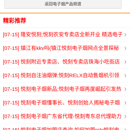
返回电子烟产品频道
精彩推荐
[07-15]
隆安悦刻;悦刻农安专卖店全新开业 精选电子
烟助您畅享品质生活
[07-15]
镇江有kkv吗(镇江悦刻电子烟网点全景探秘
与消费趋势分析)
[07-15]
悦刻附近专卖店、悦刻专卖店珠海小吃街店
美食与时尚的完美融合体验
[07-15]
悦刻自注油烟弹;悦刻RELX自动售烟机引领
新潮流 便捷吸烟体验尽在掌握之中
[07-15]
悦刻电子烟新品;悦刻电子烟再度崛起引发热
潮年轻人追捧新风尚
[07-15]
悦刻电子烟懂事长、悦刻创始人揭秘电子烟
行业变革与未来发展之路
[07-15]
悦刻电子烟广东省代理-悦刻粤东总代理助力
电子烟市场创新发展与品牌推广
[07-15]
悦刻电子烟加盟店查询,如何加盟relx悦刻电