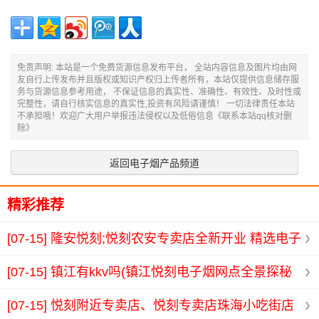
免责声明: 本站是一个免费货源信息发布平台， 全站内容信息及图片均由网
友自行上传发布并且版权或知识产权归上传者所有，本站仅提供信息储存服
务与货源信息参考用途， 不保证信息的真实性、准确性、有效性、及时性或
完整性，请自行核实信息的真实性,投资有风险请谨慎！ 一切法律责任本站
不承担哦！欢迎广大用户举报违法侵权以及低俗信息《联系本站qq核对删
除》
返回电子烟产品频道
精彩推荐
[07-15]
隆安悦刻;悦刻农安专卖店全新开业 精选电子
烟助您畅享品质生活
[07-15]
镇江有kkv吗(镇江悦刻电子烟网点全景探秘
与消费趋势分析)
[07-15]
悦刻附近专卖店、悦刻专卖店珠海小吃街店