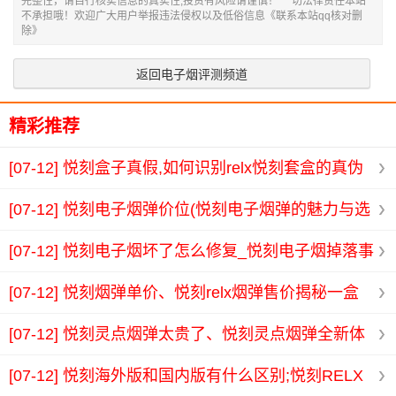
完整性，请自行核实信息的真实性,投资有风险请谨慎！ 一切法律责任本站
不承担哦！欢迎广大用户举报违法侵权以及低俗信息《联系本站qq核对删
除》
返回电子烟评测频道
精彩推荐
[07-12]
悦刻盒子真假,如何识别relx悦刻套盒的真伪
技巧与方法分享
[07-12]
悦刻电子烟弹价位(悦刻电子烟弹的魅力与选
择指南让你轻松找到心仪口味)
[07-12]
悦刻电子烟坏了怎么修复_悦刻电子烟掉落事
故频发 用户应如何有效防护与应对
[07-12]
悦刻烟弹单价、悦刻relx烟弹售价揭秘一盒
多少钱让你轻松了解价格内幕
[07-12]
悦刻灵点烟弹太贵了、悦刻灵点烟弹全新体
验释放你的个性与风格尽享无烟生活乐趣
[07-12]
悦刻海外版和国内版有什么区别;悦刻RELX