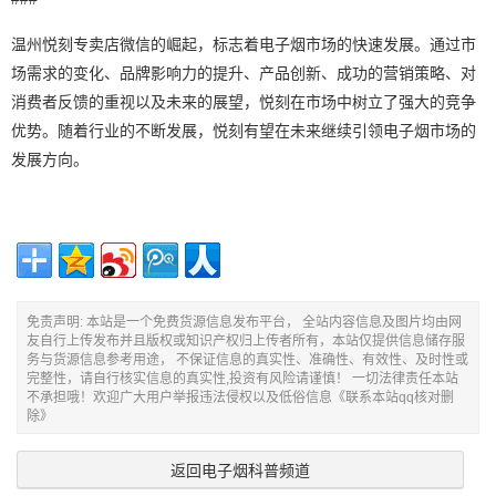
温州悦刻专卖店微信的崛起，标志着电子烟市场的快速发展。通过市
场需求的变化、品牌影响力的提升、产品创新、成功的营销策略、对
消费者反馈的重视以及未来的展望，悦刻在市场中树立了强大的竞争
优势。随着行业的不断发展，悦刻有望在未来继续引领电子烟市场的
发展方向。
免责声明: 本站是一个免费货源信息发布平台， 全站内容信息及图片均由网
友自行上传发布并且版权或知识产权归上传者所有，本站仅提供信息储存服
务与货源信息参考用途， 不保证信息的真实性、准确性、有效性、及时性或
完整性，请自行核实信息的真实性,投资有风险请谨慎！ 一切法律责任本站
不承担哦！欢迎广大用户举报违法侵权以及低俗信息《联系本站qq核对删
除》
返回电子烟科普频道