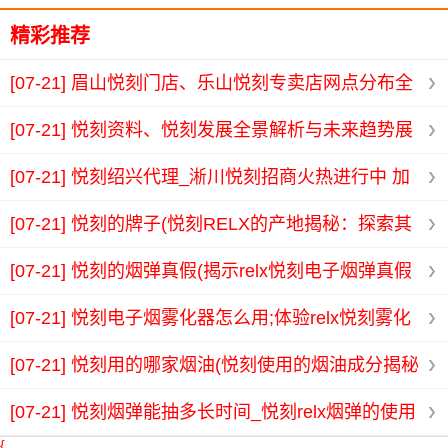
精彩推荐
[07-21]
眉山悦刻门店、乐山悦刻专卖店网点分布全
解析助您轻松找到心仪产品
[07-21]
悦刻资料、悦刻发展全景解析与未来趋势展
望信息大全
[07-21]
悦刻绍兴代理_淅川悦刻招商火热进行中 加
入我们共享电子烟市场新机遇
[07-21]
悦刻的牌子(悦刻RELX的产地揭秘：探索其
背后的制造故事与品质保障)
[07-21]
悦刻的烟弹真假(揭示relx悦刻电子烟弹真假
辨别技巧与注意事项)
[07-21]
悦刻电子烟雾化器怎么用;体验relx悦刻雾化
电子烟的独特魅力与使用感受分享
[07-21]
悦刻用的哪家烟油(悦刻使用的烟油成分揭秘
与选择指南)
[07-21]
悦刻烟弹能抽多长时间_悦刻relx烟弹的使用
{