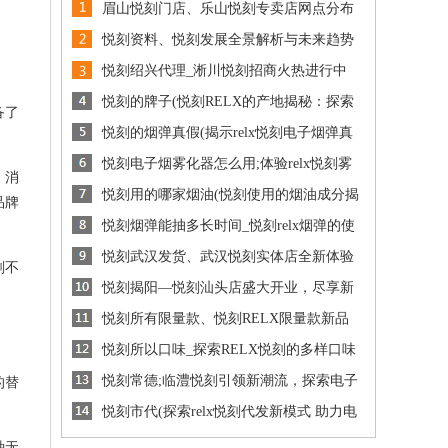
眉山悦刻门店、乐山悦刻专卖店网点分布
全解析助您轻松找到心仪产品
悦刻资料、悦刻发展全景解析与未来趋势
展望信息大全
悦刻绍兴代理_淅川悦刻招商火热进行中
加入我们共享电子烟市场新机遇
悦刻的牌子(悦刻RELX的产地揭秘：探索
备了
其背后的制造故事与品质保障)
悦刻的烟弹真假(揭示relx悦刻电子烟弹真
假辨别技巧与注意事项)
悦刻电子烟雾化器怎么用;体验relx悦刻雾
，消
化电子烟的独特魅力与使用感受分享
悦刻用的哪家烟油(悦刻使用的烟油成分揭
品牌
秘与选择指南)
悦刻烟弹能抽多长时间_悦刻relx烟弹的使
用时长揭秘你能享受多久的抽吸体验
悦刻武汉发货、武汉悦刻实体店全新体验
刻不
探索烟草替代的健康之路
悦刻揭阳—悦刻汕头店盛大开业，尽享新
潮电子烟体验与健康生活方式
悦刻所有限量款、悦刻RELX限量款新品
发布引领时尚潮流体验新风尚
悦刻所以口味_探索RELX悦刻的多样口味
选择让你的 vaping 体验更丰富
悦刻常德;临澧悦刻引领新潮流，探索电子
的替
烟的时尚与健康新境界
悦刻市代(探索relx悦刻代发新模式 助力电
子烟市场创新发展之路)
种无