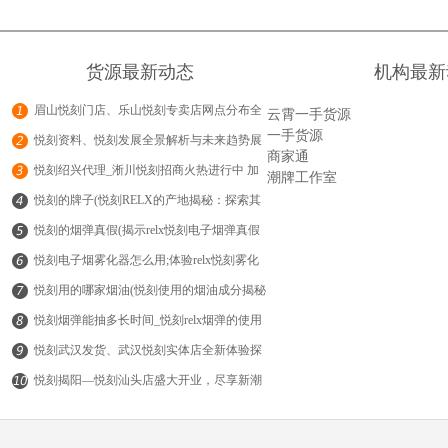
货源最新动态
机构最新
眉山悦刻门店、乐山悦刻专卖店网点分布全
云霄一手货源
一手货源
解析助您轻松找到心仪产品
悦刻资料、悦刻发展全景解析与未来趋势展
商家通
望信息大全
悦刻绍兴代理_淅川悦刻招商火热进行中 加
潮牌工作室
入我们共享电子烟市场新机遇
悦刻的牌子(悦刻RELX的产地揭秘：探索其
背后的制造故事与品质保障)
悦刻的烟弹真假(揭示relx悦刻电子烟弹真假
辨别技巧与注意事项)
悦刻电子烟雾化器怎么用;体验relx悦刻雾化
电子烟的独特魅力与使用感受分享
悦刻用的哪家烟油(悦刻使用的烟油成分揭秘
与选择指南)
悦刻烟弹能抽多长时间_悦刻relx烟弹的使用
时长揭秘你能享受多久的抽吸体验
悦刻武汉发货、武汉悦刻实体店全新体验探
索烟草替代的健康之路
悦刻揭阳—悦刻汕头店盛大开业，尽享新潮
电子烟体验与健康生活方式
© 烟立秀