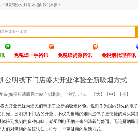
布,一旦发现永久封号,欢迎向我们举报！
讯
免税烟一手咨讯
免税烟货源咨讯
免税烟代理咨讯
深圳公明线下门店盛大开业体验全新吸烟方式
：网友自行发布(如侵权请联系本站立刻删除） 浏览：
461
【
大
】【
中
】【
小
】
的盛大开业无疑为烟民们带来了全新的吸烟体验。悦刻作为国内领先的电
的目光。公明线下门店的开业，不仅为当地的烟民提供了更便捷的购买渠
以体验到悦刻的多种口味，感受到电子烟带来的清新与舒适。无论是烟民
变人们对吸烟的传统认知，推动一个更健康的生活方式。