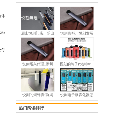
行网站
代细金边中华,双中支
香烟微信代购
防城港越南烟批发,广
中华越南代工
西防城港口岸烟
身体
多种
眉山悦刻门店、乐山
悦刻资料、悦刻发展
悦刻
全景
让每
悦刻绍兴代理_淅川
悦刻的牌子(悦刻REL
悦刻招
X的产
悦刻的烟弹真假(揭
悦刻电子烟雾化器怎
示rel
么用
热门阅读排行