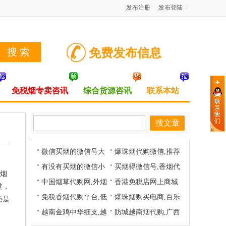
发布注册
发布登陆
免费发布信息
免税烟专卖咨讯
综合货源咨讯
联系本站
微信买烟的微信号大
爆珠烟代购微信,推荐
全,卖烟微信多少,出售
有没有买烟的微信小
几个卖外烟的微商,买
买烟得微信号,香烟代
子烟
香烟微信
程序,推荐几个卖烟的
中国烟草代购网,外烟
烟联系方式微信
购微信,推荐几个卖烟
香港免税店网上商城
道，
微信群,烟草交流微信
代购网app,711免税网
免税香烟代购平台,低
的微信
香烟,免税烟代购网,免
爆珠烟购买电商,百乐
还是
群
价烟批发网站,诚信烟
越南金鸡中华细支,越
税香烟一手货源批发厂
香烟代购,港澳万宝路
防城越南烟代购,广西