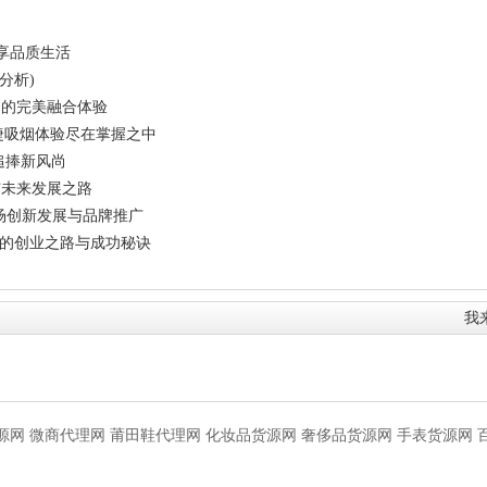
享品质生活
分析)
尚的完美融合体验
便捷吸烟体验尽在掌握之中
追捧新风尚
与未来发展之路
场创新发展与品牌推广
你的创业之路与成功秘诀
我
源网
微商代理网
莆田鞋代理网
化妆品货源网
奢侈品货源网
手表货源网