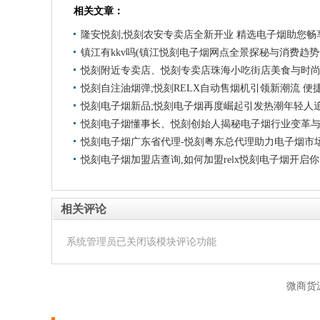
相关文章：
隆安悦刻;悦刻农安专卖店全新开业 精选电子烟助您畅
镇江有kkv吗(镇江悦刻电子烟网点全景探秘与消费趋势
悦刻附近专卖店、悦刻专卖店珠海小吃街店美食与时
悦刻自注油烟弹;悦刻RELX自动售烟机引领新潮流 
悦刻电子烟新品;悦刻电子烟再度崛起引发热潮年轻人
悦刻电子烟懂事长、悦刻创始人揭秘电子烟行业变革
悦刻电子烟广东省代理-悦刻粤东总代理助力电子烟市
悦刻电子烟加盟店查询,如何加盟relx悦刻电子烟开启
相关评论
系统管理员已关闭该模块评论功能
微商货